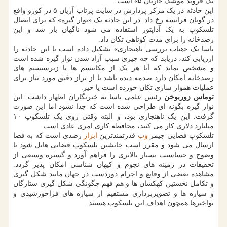
یک فروند موشک «آریان ۵» است.
این حادثه در یک مرکز پردازش در سایت پرتاب آریان ۵ در کورو واقع
در گویان فرانسه رخ داد. در این حادثه یک «نوار گیره» که برای اتصال
تلسکوپ به یک آداپتور استفاده می شود ناگهان باز شد و این
رصدخانه را برای مدت کوتاهی تکان داد.
ناسا یک «هیات بررسی ناهنجاری» تشکیل داده است تا این حادثه را
ارزیابی کند، دریابد که چه چیزی سبب آزاد شدن نوار گیره شده است
و مشخص نماید که آیا هر یک از مکانیسم ها یا زیرسیستم های
رصدخانه امکان دارد صدمه دیده باشد یا از تراز دقیق مورد نیاز برای
عملیات هموار سازی تکان خورده است یا خیر.
توماس زوربوخن
رئیس علمی ناسا به خبرنگاران اظهار داشت: این
نوار گیره بگونه ای طراحی شده است که جدا نشود اما این صورت
گرفت. این یک ناهنجاری بود، و البته وقتی روی یک تلسکوپ ۱۰
میلیارد دلاری کار می کنید، محافظه کاری امری عادی است.
تلسکوپ فضایی جیمز
وب
قدرتمندترین
ابزار
رصدی است که به فضا
ارسال می شود و مقرر است جانشین تلسکوپ فضایی هابل شود تا
وضوح و حساسیت بسیار بالاتری را فراهم آورد و گستره وسیعی از
تحقیقات در زمینه های نجوم و کیهان شناسی امکان پذیر گردد.
مشاهده بعضی از وقایع و اجرام دوردست در جهان مانند شکل گیری
و تکامل نخستین کهکشان ها و هم فهم چگونگی شکل گیری ستارگان
و سیاره ها و تصویربرداری مستقیم از سیاره های فراخورشیدی و
نواخترها همچون اهداف این تلسکوپ هستند.