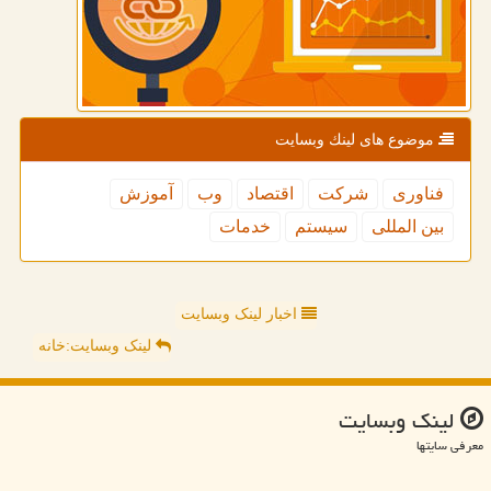
موضوع های لینك وبسایت
فناوری
شركت
اقتصاد
وب
آموزش
بین المللی
سیستم
خدمات
اخبار لینک وبسایت
لینک وبسایت:خانه
لینك وبسایت
معرفی سایتها