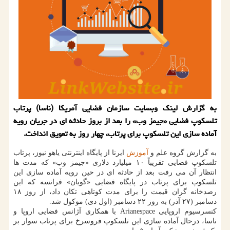
به گزارش لینک وبسایت سازمان فضایی آمریکا (ناسا) پرتاب
تلسکوپ فضایی «جیمز وب» را بعد از بروز حادثه ای در جریان رویه
آماده سازی این تلسکوپ برای پرتاب، چهار روز به تعویق انداخت.
به گزارش گروه علم و
آموزش
ایرنا از پایگاه اینترنتی یاهو نیوز، پرتاب
تلسکوپ فضایی تقریباً ۱۰ میلیارد دلاری «جیمز وب» که مدت ها
انتظار آن می رفت بعد از حادثه ای در حین رویه آماده سازی این
تلسکوپ برای پرتاب در پایگاه فضایی «گویان» فرانسه که این
رصدخانه گران قیمت را برای مدت کوتاهی تکان داد، از روز ۱۸
دسامبر (۲۷ آذر) به روز ۲۲ دسامبر (اول دی) موکول شد.
کنسرسیوم اروپایی Arianespace با همکاری آژانس فضایی اروپا و
ناسا، درحال آماده سازی این تلسکوپ فروسرخ برای پرتاب سوار بر