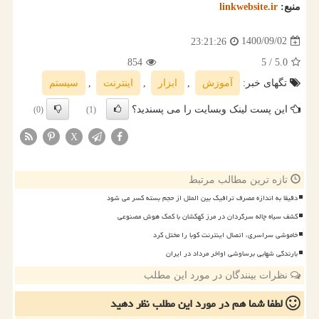
منبع:
linkwebsite.ir
1400/09/02
23:21:26
854
/ 5
5.0
تگهای خبر:
آموزش
,
ابزار
,
اینترنت
,
سیستم
این پست لینک وبسایت را می پسندید؟
(0)
(1)
X
تازه ترین مطالب مرتبط
دقیقا به اندازه مصرف ترافیک بین الملل از حجم بسته کسر می شود
کشف سیاه چاله سرگردان در مرز کهکشان با کمک هوش مصنوعی
خاموشی سراسری، اتصال اینترنت کوبا را مختل کرد
بارندگی شهابی برساوشی اواخر مرداد در ایران
نظرات بینندگان در مورد این مطلب
لطفا شما هم
در مورد این مطلب
نظر دهید