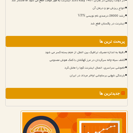
در دولت رئیسی در بحران 1401 وعده دادند اینترنت به طور موقت قطع می شود اما ماندگار شد
انواع ریزش مو و درمان آن
رشد 26000 درصدی نام نویسی VPN
اینترنت در پاکستان قطع شد
پربحث ترین ها
دقیقا به اندازه مصرف ترافیک بین الملل از حجم بسته کسر می شود
کشف سیاه چاله سرگردان در مرز کهکشان با کمک هوش مصنوعی
خاموشی سراسری، اتصال اینترنت کوبا را مختل کرد
بارندگی شهابی برساوشی اواخر مرداد در ایران
جدیدترین ها