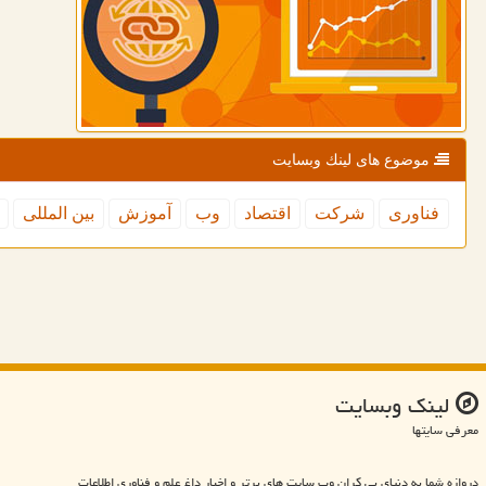
موضوع های لینك وبسایت
فناوری
شركت
اقتصاد
وب
آموزش
بین المللی
لینك وبسایت
معرفی سایتها
دروازه شما به دنیای بی کران وب سایت های برتر و اخبار داغ علم و فناوری اطلاعات