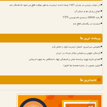
در دولت رئیسی در بحران 1401 وعده دادند اینترنت به طور موقت قطع می شود اما ماندگار شد
انواع ریزش مو و درمان آن
رشد 26000 درصدی نام نویسی VPN
اینترنت در پاکستان قطع شد
پربحث ترین ها
خاموشی سراسری، اتصال اینترنت کوبا را مختل کرد
بارندگی شهابی برساوشی اواخر مرداد در ایران
اهدای جایزه چهره برجسته علمی و فرهنگی جهاد دانشگاهی به شهید لاریجانی
اولین تصویر از ستاره همدم ابط الجوزا
جدیدترین ها