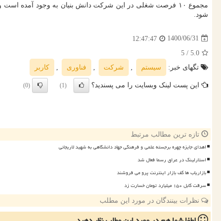
شود.
1400/06/31
12:47:47
/ 5
5.0
تگهای خبر:
سیستم
,
شركت
,
فناوری
,
كاربر
این پست لینک وبسایت را می پسندید؟
(0)
(1)
تازه ترین مطالب مرتبط
اهدای جایزه چهره برجسته علمی و فرهنگی جهاد دانشگاهی به شهید لاریجانی
استارلینک در عراق رسما فعال شد
بازاریاب ها کف بازار اینترنت پرو می فروشند
سرقت کابل ۱۵۰ میلیارد تومان خسارت زد
نظرات بینندگان در مورد این مطلب
لطفا شما هم
در مورد این مطلب
نظر دهید