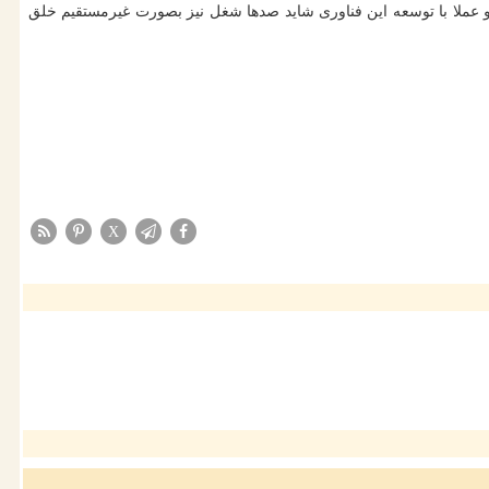
ز احیانا ۳۰ فرصت شغلی مستقیم دیگر به وجود خواهد آمد و عملا با توسعه این فناوری شاید صدها شغل نیز بصورت غیرمستقیم خلق
X