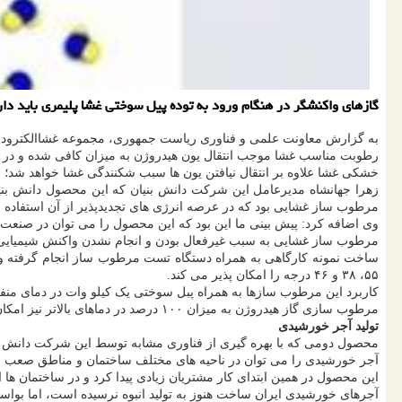
گازهای واکنشگر در هنگام ورود به توده پیل سوختی غشا پلیمری باید 
به گزارش معاونت علمی و فناوری ریاست جمهوری، مجموعه غشاالکترود پیل 
رطوبت مناسب غشا موجب انتقال یون هیدروژن به میزان کافی شده و در نت
خشکی غشا علاوه بر انتقال نیافتن یون ها سبب شکنندگی غشا خواهد شد؛ ب
زهرا جهانشاه مدیرعامل این شرکت دانش بنیان که این محصول دانش بنی
مرطوب ساز غشایی بود که در عرصه انرژی های تجدیدپذیر از آن استفاده 
وی اضافه کرد: پیش بینی ما این بود که این محصول را می توان در صنعت خ
مرطوب ساز غشایی به سبب غیرفعال بودن و انجام نشدن واکنش شیمیایی و
۵۵، ۳۸ و ۴۶ درجه را امکان پذیر می کند.
کاربرد این مرطوب سازها به همراه پبل سوختی یک کیلو وات در دمای منفی ۶۰ درجه باتوجه به نمودارهای سایکرومتری منجر به تولید رطوبت ۹۰ درصد برای هوا خواه
مرطوب سازی گاز هیدروژن به میزان ۱۰۰ درصد در دماهای بالاتر نیز امکان پذیر است و از شکستن پیل های سوختی جلوگیری می کند.
تولید آجر خورشیدی
محصول دومی که با بهره گیری از فناوری مشابه توسط این شرکت دانش ب
آجر خورشیدی را می توان در ناحیه های مختلف ساختمان و مناطق صعب العب
این محصول در همین ابتدای کار مشتریان زیادی پیدا کرد و در ساختم
آجرهای خورشیدی ایران ساخت هنوز به تولید انبوه نرسیده است، اما بواسط