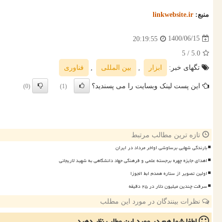
منبع:
linkwebsite.ir
1400/06/15
20:19:55
/ 5
5.0
تگهای خبر:
ابزار
,
بین المللی
,
فناوری
این پست لینک وبسایت را می پسندید؟
(0)
(1)
تازه ترین مطالب مرتبط
بارندگی شهابی برساوشی اواخر مرداد در ایران
اهدای جایزه چهره برجسته علمی و فرهنگی جهاد دانشگاهی به شهید لاریجانی
اولین تصویر از ستاره همدم ابط الجوزا
سرقت چندین میلیون دلار در ۲۵ دقیقه
نظرات بینندگان در مورد این مطلب
لطفا شما هم
در مورد این مطلب
نظر دهید