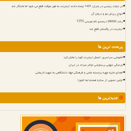
در دولت رئیسی در بحران 1401 وعده دادند اینترنت به طور موقت قطع می شود اما ماندگار شد
انواع ریزش مو و درمان آن
رشد 26000 درصدی نام نویسی VPN
اینترنت در پاکستان قطع شد
پربحث ترین ها
خاموشی سراسری، اتصال اینترنت کوبا را مختل کرد
بارندگی شهابی برساوشی اواخر مرداد در ایران
اهدای جایزه چهره برجسته علمی و فرهنگی جهاد دانشگاهی به شهید لاریجانی
اولین تصویر از ستاره همدم ابط الجوزا
جدیدترین ها