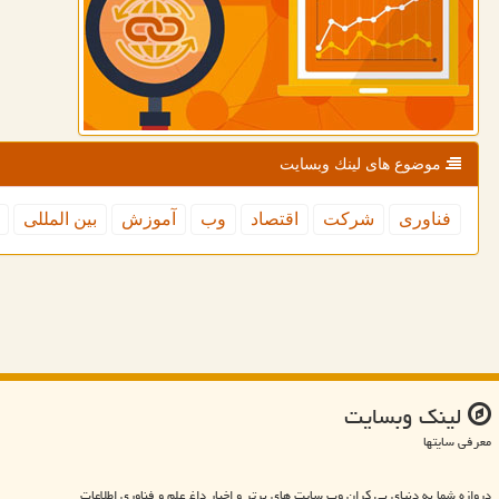
موضوع های لینك وبسایت
فناوری
شركت
اقتصاد
وب
آموزش
بین المللی
لینك وبسایت
معرفی سایتها
دروازه شما به دنیای بی کران وب سایت های برتر و اخبار داغ علم و فناوری اطلاعات