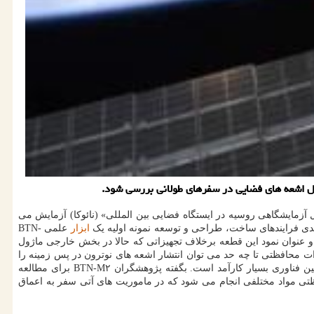
آزمایشگاهی روسیه در ایستگاه فضایی بین المللی» (نائوکا) آزمایش می
ندی فرایندهای ساخت، طراحی و توسعه نمونه اولیه یک
ابزار
علمی BTN-
ی شروع کند. او عنوان نمود این قطعه برخلاف تجهیزاتی که حالا در بخش خارجی ماژول
ات محافظتی تا چه حد می توان انتشار اشعه های نوترون در پس زمینه را
کم کرد. چنین یافته ای درباب ایستگاه فضایی بین المللی یا در مدار زمین اهمیت زیادی ندارد اما طی سفرهای فضایی به خارج از مگنتوسفر زمین، چنین فناوری بسیار کارآمد است. بگفته پژوهشگران BTN-M۲ برای مطالعه
ظتی مواد مختلفی انجام می شود که در ماموریت های آتی سفر به اعماق