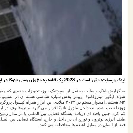
لینک وبسایت: مقرر است در 2023 یک قطعه به ماژول روسی نائوکا در ایستگاه فضایی بین المللی ارسال شود تا میزان محافظت از فضانوردان در مقابل اشعه های فضایی در سفرهای طولانی بررسی شود.
به گزارش لینک وبسایت به نقل از اسپوتنیک نیوز، تجهیزات جدیدی که مق
شوند. ایگور میتروفانوف رییس بخش سیاره شناسی هسته ای در انستیتو ت
M۲ هستیم. امیدوار هستم در ۲۰۲۳ میلادی این
زوزدا نصب شده اند، داخل ماژول نائوکا قرار می گیرد. میتروفانوف در ا
طیف انرژی نوترون و توزیع آن در داخل و خارج ایستگاه فضایی بین الم
فضا از انسان در مقابل اشعه ها محافظت می کنند.