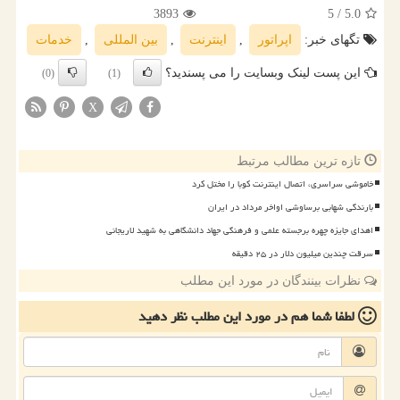
3893
/ 5
5.0
تگهای خبر:
اپراتور
,
اینترنت
,
بین المللی
,
خدمات
این پست لینک وبسایت را می پسندید؟
(0)
(1)
X
تازه ترین مطالب مرتبط
خاموشی سراسری، اتصال اینترنت کوبا را مختل کرد
بارندگی شهابی برساوشی اواخر مرداد در ایران
اهدای جایزه چهره برجسته علمی و فرهنگی جهاد دانشگاهی به شهید لاریجانی
سرقت چندین میلیون دلار در ۲۵ دقیقه
نظرات بینندگان در مورد این مطلب
لطفا شما هم
در مورد این مطلب
نظر دهید