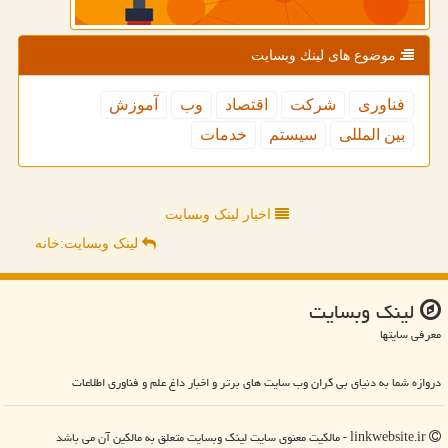
موضوع های لینك وبسایت
فناوری
شركت
اقتصاد
وب
آموزش
بین المللی
سیستم
خدمات
اخبار لینک وبسایت
لینک وبسایت:خانه
لینك وبسایت
معرفی سایتها
دروازه شما به دنیای بی کران وب سایت های برتر و اخبار داغ علم و فناوری اطلاعات
linkwebsite.ir - مالکیت معنوی سایت لینك وبسایت متعلق به مالکین آن می باشد