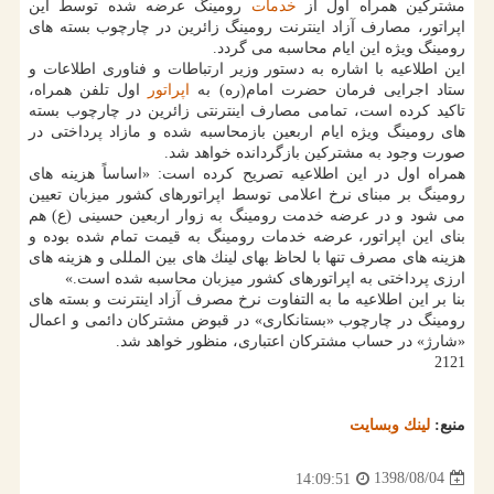
مشتركین همراه اول از
خدمات
رومینگ عرضه شده توسط این
اپراتور، مصارف آزاد اینترنت رومینگ زائرین در چارچوب بسته های
رومینگ ویژه این ایام محاسبه می گردد.
این اطلاعیه با اشاره به دستور وزیر ارتباطات و فناوری اطلاعات و
ستاد اجرایی فرمان حضرت امام(ره) به
اپراتور
اول تلفن همراه،
تاكید كرده است، تمامی مصارف اینترنتی زائرین در چارچوب بسته
های رومینگ ویژه ایام اربعین بازمحاسبه شده و مازاد پرداختی در
صورت وجود به مشتركین بازگردانده خواهد شد.
همراه اول در این اطلاعیه تصریح كرده است: «اساساً هزینه های
رومینگ بر مبنای نرخ اعلامی توسط اپراتورهای كشور میزبان تعیین
می شود و در عرضه خدمت رومینگ به زوار اربعین حسینی (ع) هم
بنای این اپراتور، عرضه خدمات رومینگ به قیمت تمام شده بوده و
هزینه های مصرف تنها با لحاظ بهای لینك های بین المللی و هزینه های
ارزی پرداختی به اپراتورهای كشور میزبان محاسبه شده است.»
بنا بر این اطلاعیه ما به التفاوت نرخ مصرف آزاد اینترنت و بسته های
رومینگ در چارچوب «بستانكاری» در قبوض مشتركان دائمی و اعمال
«شارژ» در حساب مشتركان اعتباری، منظور خواهد شد.
2121
منبع:
لینك وبسایت
1398/08/04
14:09:51