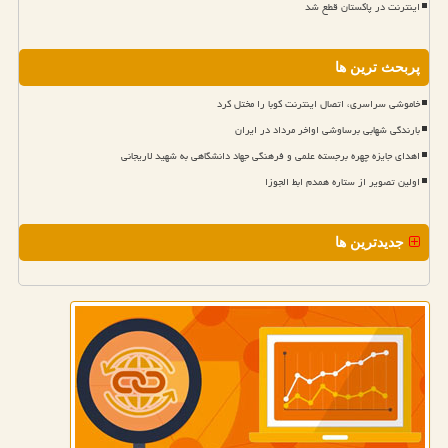
اینترنت در پاکستان قطع شد
پربحث ترین ها
خاموشی سراسری، اتصال اینترنت کوبا را مختل کرد
بارندگی شهابی برساوشی اواخر مرداد در ایران
اهدای جایزه چهره برجسته علمی و فرهنگی جهاد دانشگاهی به شهید لاریجانی
اولین تصویر از ستاره همدم ابط الجوزا
جدیدترین ها