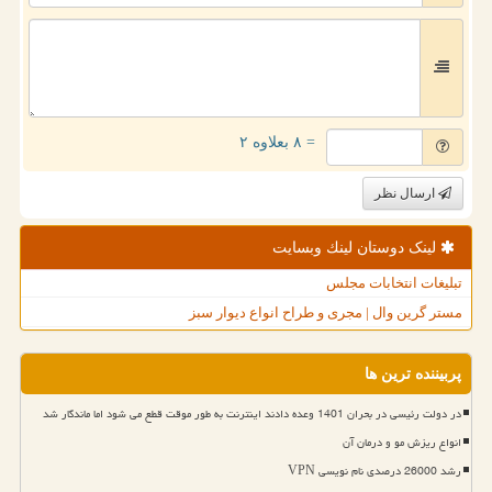
= ۸ بعلاوه ۲
ارسال نظر
لینک دوستان لینك وبسایت
تبلیغات انتخابات مجلس
مستر گرین وال | مجری و طراح انواع دیوار سبز
پربیننده ترین ها
در دولت رئیسی در بحران 1401 وعده دادند اینترنت به طور موقت قطع می شود اما ماندگار شد
انواع ریزش مو و درمان آن
رشد 26000 درصدی نام نویسی VPN