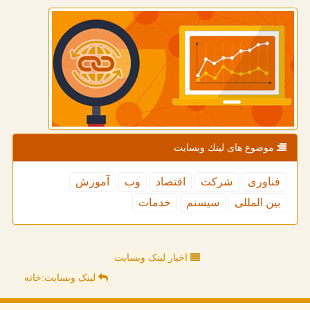
موضوع های لینك وبسایت
فناوری
شركت
اقتصاد
وب
آموزش
بین المللی
سیستم
خدمات
اخبار لینک وبسایت
لینک وبسایت:خانه