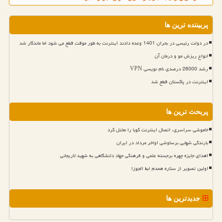
پربیننده ترین ها
در دولت رئیسی در بحران 1401 وعده دادند اینترنت به طور موقت قطع می شود اما ماندگار شد
انواع ریزش مو و درمان آن
رشد 26000 درصدی نام نویسی VPN
اینترنت در پاکستان قطع شد
پربحث ترین ها
خاموشی سراسری، اتصال اینترنت کوبا را مختل کرد
بارندگی شهابی برساوشی اواخر مرداد در ایران
اهدای جایزه چهره برجسته علمی و فرهنگی جهاد دانشگاهی به شهید لاریجانی
اولین تصویر از ستاره همدم ابط الجوزا
جدیدترین ها