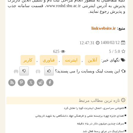
کلیه متقاضیان به منظور انجام مراحل ثبت نام و تکمیل آنلاین کاربرگ
پذیرش به آدرس اینترنتی www.roshd.sbu.ac.ir، قسمت سامانه جذب
و پذیرش رجوع نمایند.
منبع:
linkwebsite.ir
1400/02/12
12:47:31
625
/ 5
5.0
تگهای خبر:
آنلاین
,
اینترنت
,
فناوری
,
كاربر
این پست لینک وبسایت را می پسندید؟
(0)
(1)
X
تازه ترین مطالب مرتبط
خاموشی سراسری، اتصال اینترنت کوبا را مختل کرد
اهدای جایزه چهره برجسته علمی و فرهنگی جهاد دانشگاهی به شهید لاریجانی
سرقت چندین میلیون دلار در ۲۵ دقیقه
استارلینک در عراق رسما فعال شد